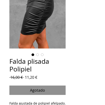
Falda plisada
Polipiel
Precio
Precio
 16,00 € 
11,20 €
de
oferta
Agotado
Falda ajustada de polipiel afelpado.