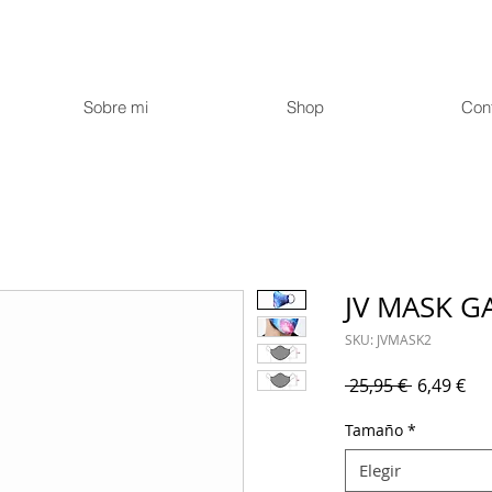
Sobre mi
Shop
Con
JV MASK G
SKU: JVMASK2
Precio
Pre
 25,95 € 
6,49 €
de
Tamaño
*
ofe
Elegir