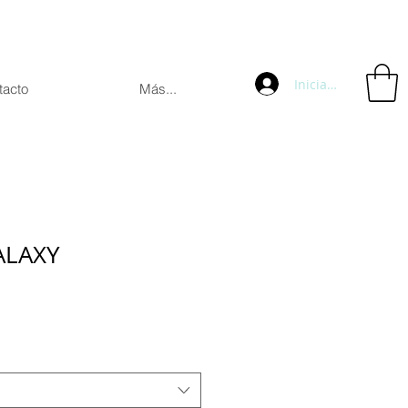
Iniciar sesión
tacto
Más...
ALAXY
cio
rta