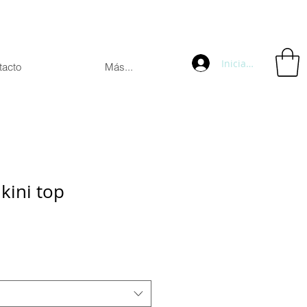
Iniciar sesión
tacto
Más...
kini top
ecio
e
erta