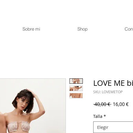
Sobre mi
Shop
Con
LOVE ME bi
SKU: LOVEMETOP
Precio
Pr
 40,00 € 
16,00 €
d
Talla
*
of
Elegir