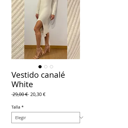
Vestido canalé
White
Precio
Precio
 29,00 € 
20,30 €
de
oferta
Talla
*