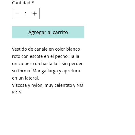
Cantidad
*
Agregar al carrito
Vestido de canale en color blanco
roto con escote en el pecho. Talla
unica pero da hasta la L sin perder
su forma. Manga larga y apretura
en un lateral.
Viscosa y nylon, muy calentito y NO
PICA.
Contorno de pecho: 90cm ( llega sin
deformarse hasta 120cm de pecho)
Largo: 115 cm