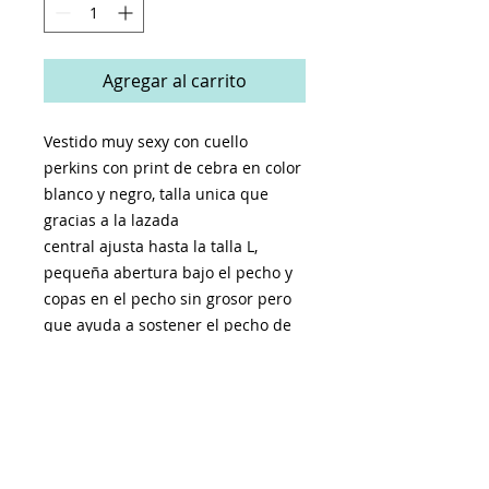
Agregar al carrito
Vestido muy sexy con cuello
perkins con print de cebra en color
blanco y negro, talla unica que
gracias a la lazada
central ajusta hasta la talla L,
pequeña abertura bajo el pecho y
copas en el pecho sin grosor pero
que ayuda a sostener el pecho de
una manera ideal.
Contorno pecho : 84 cm. (Estira
hasta una talla L y es muy ajustable
por el cruce central)
Largo : 80 cm.