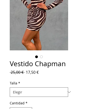
Vestido Chapman
Precio
Precio
 25,00 € 
17,50 €
de
oferta
Talla
*
Cantidad
*